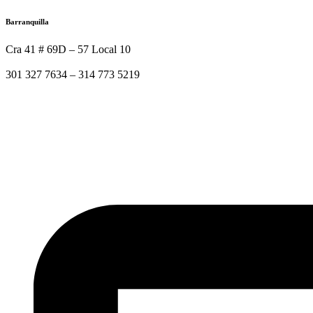
Ir
Barranquilla
al
contenido
Cra 41 # 69D – 57 Local 10
301 327 7634 – 314 773 5219