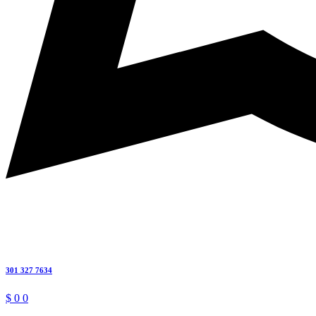
301 327 7634
$
0
0