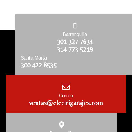
Barranquilla
301 327 7634
314 773 5219
Santa Marta
300 422 8535
Correo
ventas@electrigarajes.com