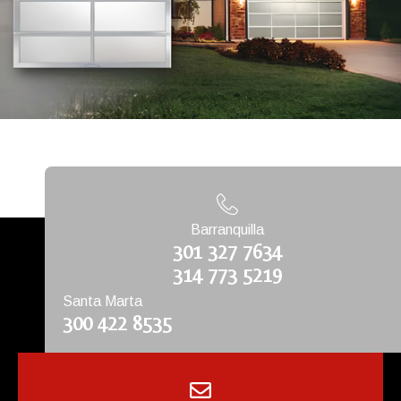
Barranquilla
301 327 7634
314 773 5219
Santa Marta
300 422 8535