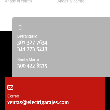
Añadir al carrito
Añadir al carrito
Barranquilla
301 327 7634
314 773 5219
Santa Marta
300 422 8535
Correo
ventas@electrigarajes.com